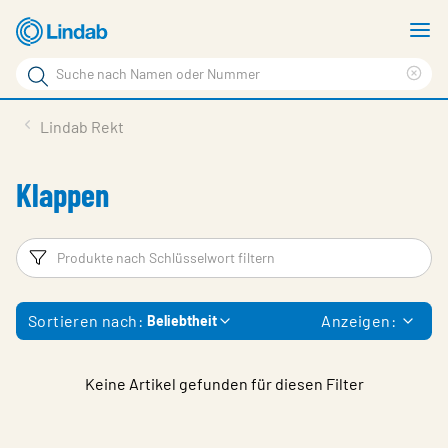
Zum
M
Hauptinhalt
a
Suchbegriff
Suc
Seite
lös
Produkte
Lindab Rekt
durchsuchen
News
Klappen
Im Fokus
Über Lindab
Filter
P
Kontakt
Sortieren nach:
Anzeigen:
Beliebtheit
Downloads
Einloggen
Keine Artikel gefunden für diesen Filter
Sprache wählen
Switzerland - German