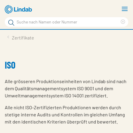
Zum
M
Hauptinhalt
a
Suchbegriff
Suc
Seite
lös
Produkte
Zertifikate
durchsuchen
News
Im Fokus
ISO
Über Lindab
Alle grösseren Produktionseinheiten von Lindab sind nach
Kontakt
dem Qualitätsmanagementsystem ISO 9001 und dem
Umweltmanagementsystem ISO 14001 zertifiziert.
Downloads
Alle nicht ISO-Zertifizierten Produktionen werden durch
Einloggen
stetige interne Audits und Kontrollen im gleichen Umfang
Sprache wählen
mit den identischen Kriterien überprüft und bewertet.
Switzerland - German