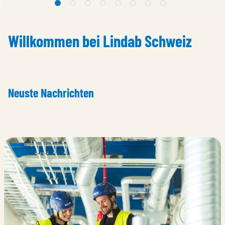
1 Lindab SmokeControlSystem
2 undefined
3 Lindab Acoustic
4 undefined
5 Vent Tools App
6 undefined
7 Plafond XD
8 For a better
Willkommen bei Lindab Schweiz
Neuste Nachrichten