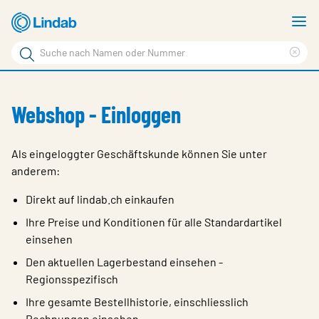
Zum
M
Hauptinhalt
a
Suchbegriff
Suc
Seite
lös
Produkte
durchsuchen
Webshop - Einloggen
News
Im Fokus
Als eingeloggter Geschäftskunde können Sie unter
anderem:
Über Lindab
Direkt auf lindab.ch einkaufen
Kontakt
Ihre Preise und Konditionen für alle Standardartikel
Downloads
einsehen
Einloggen
Den aktuellen Lagerbestand einsehen -
Regionsspezifisch
Sprache wählen
Switzerland - German
Ihre gesamte Bestellhistorie, einschliesslich
Rechnungen einsehen