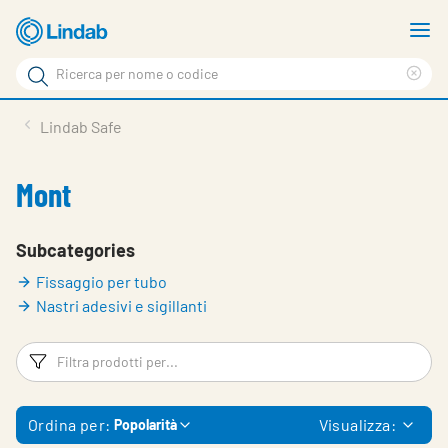
Log
M
in
m
Cerca
per
Eli
Cerca
visionare
ter
Prodotti
Lindab Safe
il
di
News
rice
carrello
Mont
Su Lindab
Su Tecnovent
Subcategories
Fissaggio per tubo
Contatti
Nastri adesivi e sigillanti
Download
Filtri
Fi
Log in
Scegliere la lingua
Ordina per:
Visualizza:
Popolarità