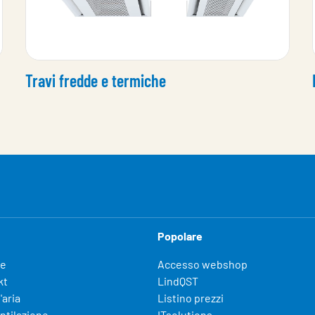
Travi fredde e termiche
Popolare
fe
Accesso webshop
kt
LindQST
'aria
Listino prezzi
entilazione
ITsolutions