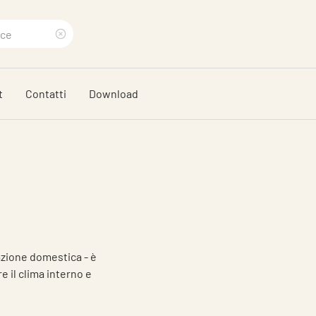
Eliminare
termine
t
Contatti
Download
di
ricerca
azione domestica - è
e il clima interno e