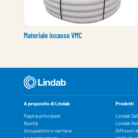
Materiale incasso VMC
A proposito di Lindab
Prodotti
Pagina principale
Lindab Sa
Novità
Lindab Re
Occupazioni e carriera
Diffusori d
La nostra storia
Unità di v