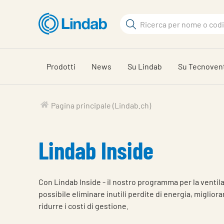
Log
Cerca
in
per
Cerca
visionare
il
Prodotti
News
Su Lindab
Su Tecnoven
carrello
Pagina principale (Lindab.ch)
Lindab Inside
Con Lindab Inside - il nostro programma per la ventil
possibile eliminare inutili perdite di energia, migliorar
ridurre i costi di gestione.