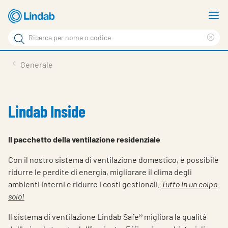
Log
M
in
m
Cerca
per
Eli
Cerca
visionare
ter
Prodotti
Generale
il
di
News
rice
carrello
Su Lindab
Lindab Inside
Su Tecnovent
Il pacchetto della ventilazione residenziale
Contatti
Con il nostro sistema di ventilazione domestico, è possibile
Download
ridurre le perdite di energia, migliorare il clima degli
ambienti interni e ridurre i costi gestionali.
Tutto in un colpo
Log in
solo!
Scegliere la lingua
Il sistema di ventilazione Lindab Safe® migliora la qualità