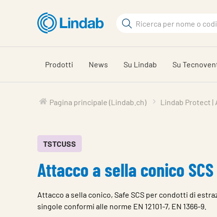
Log
Cerca
in
per
Cerca
visionare
il
Prodotti
News
Su Lindab
Su Tecnoven
carrello
Pagina principale (Lindab.ch)
Lindab Protect |
TSTCUSS
Attacco a sella conico SCS
Attacco a sella conico, Safe SCS per condotti di estra
singole conformi alle norme EN 12101-7, EN 1366-9.