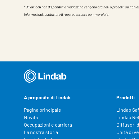
*Gli articoli non disponibili a magazzino vengono ordinati o prodotti su richies
informazioni, contattare il rappresentante commerciale.
Caratteristiche
Valore
A proposito di Lindab
Prodotti
Pagina principale
Lindab Sa
Novità
Lindab Re
Occupazioni e carriera
Diffusori d
La nostra storia
Unità di v