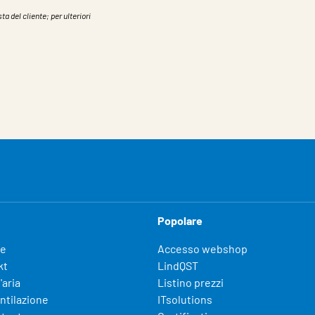
ta del cliente; per ulteriori
Popolare
fe
Accesso webshop
kt
LindQST
'aria
Listino prezzi
entilazione
ITsolutions