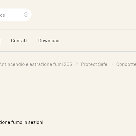
Eliminare
termine
t
Contatti
Download
di
ricerca
 Antincendio e estrazione fumi SCS
Protect Safe
Condotte
zione fumo in sezioni