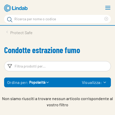
Log
M
in
m
Cerca
per
Eli
Cerca
visionare
ter
Prodotti
Protect Safe
il
di
News
rice
carrello
Condotte estrazione fumo
Su Lindab
Su Tecnovent
Filtri
Fi
Contatti
Ordina per:
Visualizza:
Popolarità
Download
Log in
Non siamo riusciti a trovare nessun articolo corrispondente al
vostro filtro
Scegliere la lingua