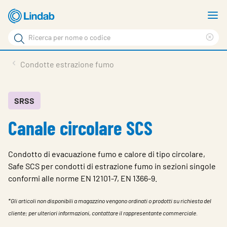
Log
M
in
m
Cerca
per
Eli
Cerca
visionare
ter
Prodotti
Condotte estrazione fumo
il
di
News
rice
carrello
Su Lindab
SRSS
Canale circolare SCS
Su Tecnovent
Contatti
Condotto di evacuazione fumo e calore di tipo circolare,
Download
Safe SCS per condotti di estrazione fumo in sezioni singole
conformi alle norme EN 12101-7, EN 1366-9.
Log in
*Gli articoli non disponibili a magazzino vengono ordinati o prodotti su richiesta del
Scegliere la lingua
cliente; per ulteriori informazioni, contattare il rappresentante commerciale.