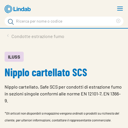
Log
M
in
m
Cerca
per
Eli
Cerca
visionare
ter
Prodotti
Condotte estrazione fumo
il
di
News
rice
carrello
Su Lindab
ILUSS
Nipplo cartellato SCS
Su Tecnovent
Contatti
Nipplo cartellato, Safe SCS per condotti di estrazione fumo
Download
in sezioni singole conformi alle norme EN 12101-7, EN 1366-
9.
Log in
*Gli articoli non disponibili a magazzino vengono ordinati o prodotti su richiesta del
Scegliere la lingua
cliente; per ulteriori informazioni, contattare il rappresentante commerciale.