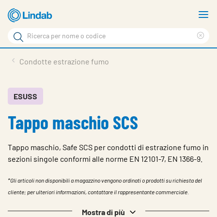
Log
M
in
m
Cerca
per
Eli
Cerca
visionare
ter
Prodotti
Condotte estrazione fumo
il
di
News
rice
carrello
Su Lindab
ESUSS
Tappo maschio SCS
Su Tecnovent
Contatti
Tappo maschio, Safe SCS per condotti di estrazione fumo in
Download
sezioni singole conformi alle norme EN 12101-7, EN 1366-9.
Log in
*Gli articoli non disponibili a magazzino vengono ordinati o prodotti su richiesta del
cliente; per ulteriori informazioni, contattare il rappresentante commerciale.
Scegliere la lingua
Mostra di più