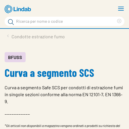
Log
M
in
m
Cerca
per
Eli
Cerca
visionare
ter
Prodotti
Condotte estrazione fumo
il
di
News
rice
carrello
Su Lindab
BFUSS
Curva a segmento SCS
Su Tecnovent
Contatti
Curva a segmento Safe SCS per condotti di estrazione fumi
Download
in singole sezioni conforme alla norma EN 12101-7, EN 1366-
9.
Log in
___________
Scegliere la lingua
*Gli articoli non disponibili a magazzino vengono ordinati o prodotti su richiesta del