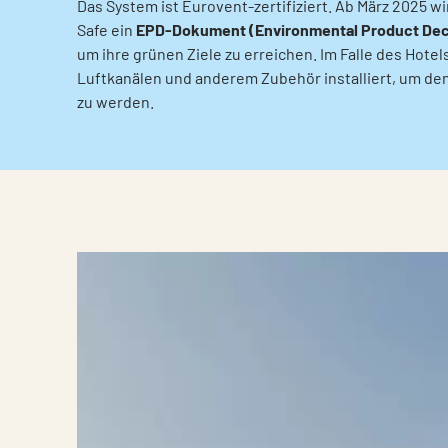
Das System ist Eurovent-zertifiziert. Ab März 2025 w
Safe ein
EPD-Dokument (Environmental Product Decla
um ihre grünen Ziele zu erreichen. Im Falle des Hot
Luftkanälen und anderem Zubehör installiert, um d
zu werden.