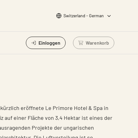
Sprache wählen
Switzerland - German
Einloggen
Warenkorb
Einloggen um Waren
kürzlich eröffnete Le Primore Hotel & Spa in
z auf einer Fläche von 3,4 Hektar ist eines der
ausragenden Projekte der ungarischen
larchitektur. Die Luftverteilung ist so