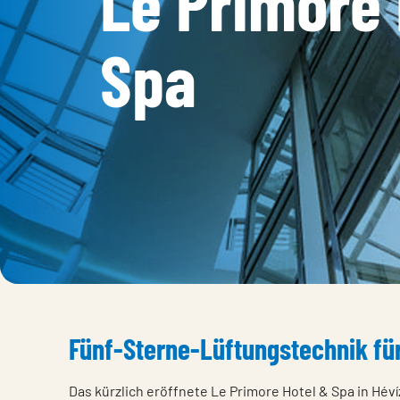
Le Primore 
Spa
Fünf-Sterne-Lüftungstechnik für
Das kürzlich eröffnete Le Primore Hotel & Spa in Hévíz