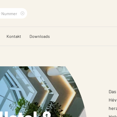
Suchbegriff
löschen
Kontakt
Downloads
Das 
Héví
her
Hote