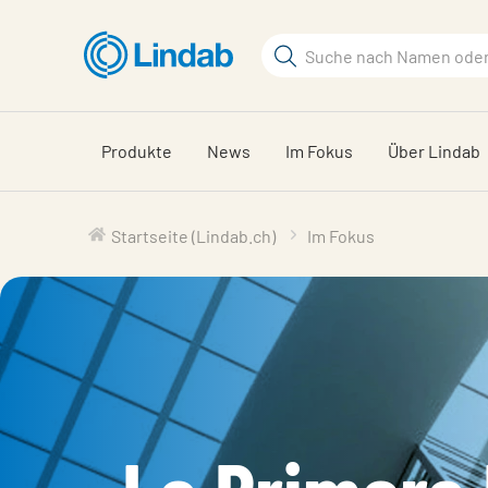
Zum
Hauptinhalt
Suchbegriff
Seite
durchsuchen
Produkte
News
Im Fokus
Über Lindab
Startseite (Lindab.ch)
Im Fokus