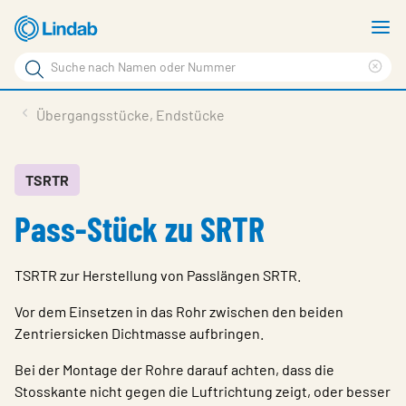
Zum
M
Hauptinhalt
a
Suchbegriff
Suc
Seite
lös
Produkte
Übergangsstücke, Endstücke
durchsuchen
News
Im Fokus
TSRTR
Pass-Stück zu SRTR
Über Lindab
Kontakt
TSRTR zur Herstellung von Passlängen SRTR.
Downloads
Vor dem Einsetzen in das Rohr zwischen den beiden
Einloggen
Zentriersicken Dichtmasse aufbringen.
Bei der Montage der Rohre darauf achten, dass die
Sprache wählen
Stosskante nicht gegen die Luftrichtung zeigt, oder besser