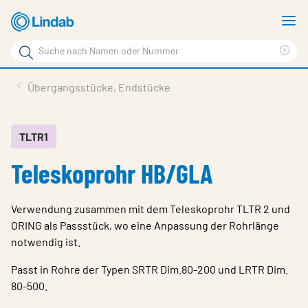
Zum
M
Hauptinhalt
a
Suchbegriff
Suc
Seite
lös
Produkte
Übergangsstücke, Endstücke
durchsuchen
News
Im Fokus
TLTR1
Teleskoprohr HB/GLA
Über Lindab
Kontakt
Verwendung zusammen mit dem Teleskoprohr TLTR 2 und
Downloads
ORING als Passstück, wo eine Anpassung der Rohrlänge
notwendig ist.
Einloggen
Passt in Rohre der Typen SRTR Dim.80-200 und LRTR Dim.
Sprache wählen
80-500.
Switzerland - German