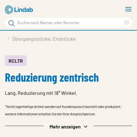
Zum
M
Hauptinhalt
a
Suchbegriff
Suc
Seite
lös
Produkte
Übergangsstücke, Endstücke
durchsuchen
News
Im Fokus
RCLTR
Reduzierung zentrisch
Über Lindab
Kontakt
Lang, Reduzierung mit 18° Winkel.
Downloads
*Nicht lagerhaltige Artikel werden auf Kundenwunsch bestellt oder produziert,
Einloggen
weitere Informationen erhalten Sie bei Ihrer Ansprechperson.
Sprache wählen
Mehr anzeigen
Switzerland - German