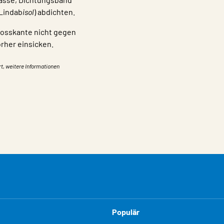
 Lindab
isol
) abdichten.
tosskante nicht gegen
orher einsicken.
rt, weitere Informationen
Populär