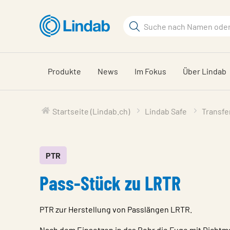
Zum
Hauptinhalt
Suchbegriff
Seite
durchsuchen
Produkte
News
Im Fokus
Über Lindab
Startseite (Lindab.ch)
Lindab Safe
Transfe
PTR
Pass-Stück zu LRTR
PTR zur Herstellung von Passlängen LRTR.
Nach dem Einsetzen in das Rohr die Fuge mit Dicht