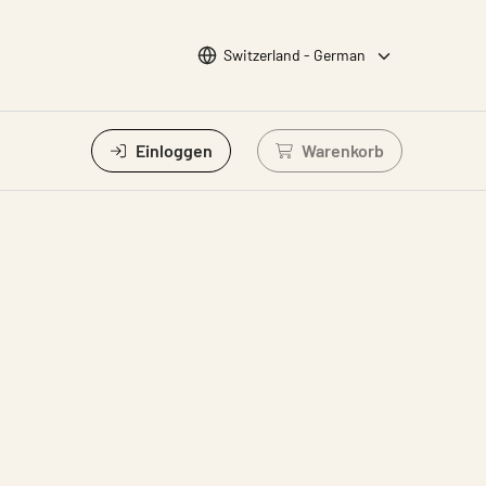
Sprache wählen
Switzerland - German
Einloggen
Warenkorb
Einloggen um Waren