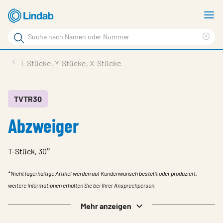
Zum
M
Hauptinhalt
a
Suchbegriff
Suc
Seite
lös
Produkte
T-Stücke, Y-Stücke, X-Stücke
durchsuchen
News
Im Fokus
TVTR30
Abzweiger
Über Lindab
Kontakt
T-Stück, 30°
Downloads
*Nicht lagerhaltige Artikel werden auf Kundenwunsch bestellt oder produziert,
Einloggen
weitere Informationen erhalten Sie bei Ihrer Ansprechperson.
Sprache wählen
Mehr anzeigen
Switzerland - German