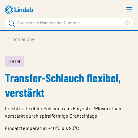
Zum
M
Hauptinhalt
a
Suchbegriff
Suc
Seite
lös
Produkte
Schläuche
durchsuchen
News
Im Fokus
THTR
Transfer-Schlauch flexibel,
Über Lindab
Kontakt
verstärkt
Downloads
Leichter flexibler Schlauch aus Polyester/Ployurethan,
Einloggen
verstärkt durch spiralförmige Drahteinlage.
Sprache wählen
Einsatztemperatur: -40°C bis 90°C.
Switzerland - German