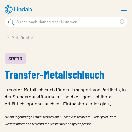
Zum
M
Hauptinhalt
a
Suchbegriff
Suc
Seite
lös
Produkte
Schläuche
durchsuchen
News
Im Fokus
SRFTR
Transfer-Metallschlauch
Über Lindab
Kontakt
Transfer-Metallschlauch für den Transport von Partikeln. In
Downloads
der Standardausführung mit beidseitigem Hohlbord
erhältlich, optional auch mit Einfachbord oder glatt.
Einloggen
*Nicht lagerhaltige Artikel werden auf Kundenwunsch bestellt oder produziert,
Sprache wählen
weitere Informationen erhalten Sie bei Ihrer Ansprechperson.