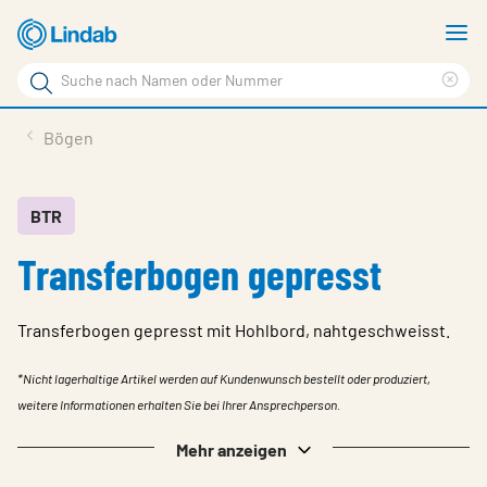
Zum
M
Hauptinhalt
a
Suchbegriff
Suc
Seite
lös
Produkte
Bögen
durchsuchen
News
Im Fokus
BTR
Transferbogen gepresst
Über Lindab
Kontakt
Transferbogen gepresst mit Hohlbord, nahtgeschweisst.
Downloads
*Nicht lagerhaltige Artikel werden auf Kundenwunsch bestellt oder produziert,
Einloggen
weitere Informationen erhalten Sie bei Ihrer Ansprechperson.
Sprache wählen
Mehr anzeigen
Switzerland - German