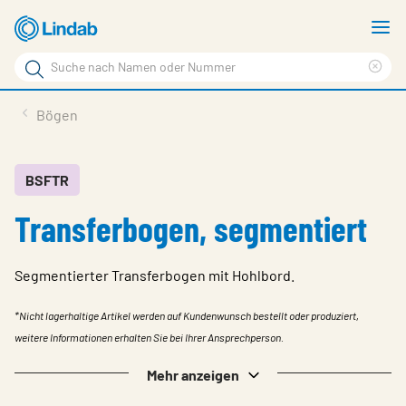
Zum
M
Hauptinhalt
a
Suchbegriff
Suc
Seite
lös
Produkte
Bögen
durchsuchen
News
Im Fokus
BSFTR
Transferbogen, segmentiert
Über Lindab
Kontakt
Segmentierter Transferbogen mit Hohlbord.
Downloads
*Nicht lagerhaltige Artikel werden auf Kundenwunsch bestellt oder produziert,
Einloggen
weitere Informationen erhalten Sie bei Ihrer Ansprechperson.
Sprache wählen
Mehr anzeigen
Switzerland - German