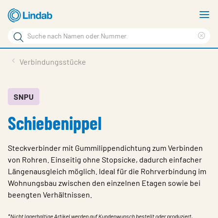
Zum
M
Hauptinhalt
a
Suchbegriff
Suc
Seite
lös
Produkte
Verbindungsstücke
durchsuchen
News
Im Fokus
SNPU
Schiebenippel
Über Lindab
Kontakt
Steckverbinder mit Gummilippendichtung zum Verbinden
Downloads
von Rohren. Einseitig ohne Stopsicke, dadurch einfacher
Längenausgleich möglich. Ideal für die Rohrverbindung im
Einloggen
Wohnungsbau zwischen den einzelnen Etagen sowie bei
beengten Verhältnissen.
Sprache wählen
Switzerland - German
*Nicht lagerhaltige Artikel werden auf Kundenwunsch bestellt oder produziert,