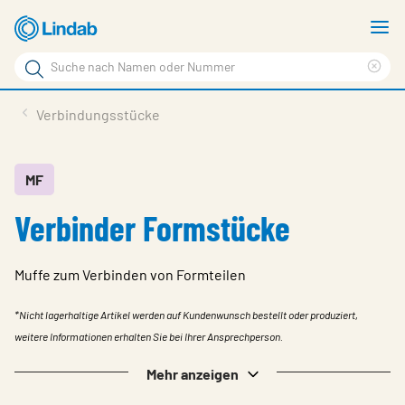
Zum
M
Hauptinhalt
a
Suchbegriff
Suc
Seite
lös
Produkte
Verbindungsstücke
durchsuchen
News
Im Fokus
MF
Verbinder Formstücke
Über Lindab
Kontakt
Muffe zum Verbinden von Formteilen
Downloads
*Nicht lagerhaltige Artikel werden auf Kundenwunsch bestellt oder produziert,
Einloggen
weitere Informationen erhalten Sie bei Ihrer Ansprechperson.
Sprache wählen
Mehr anzeigen
Switzerland - German