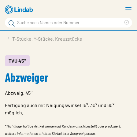
Zum
M
Hauptinhalt
a
Suchbegriff
Suc
Seite
lös
Produkte
T-Stücke, Y-Stücke, Kreuzstücke
durchsuchen
News
Im Fokus
TVU 45°
Abzweiger
Über Lindab
Kontakt
Abzweig, 45°
Downloads
Fertigung auch mit Neigungswinkel 15°, 30° und 60°
Einloggen
möglich.
Sprache wählen
*Nicht lagerhaltige Artikel werden auf Kundenwunsch bestellt oder produziert,
Switzerland - German
weitere Informationen erhalten Sie bei Ihrer Ansprechperson.