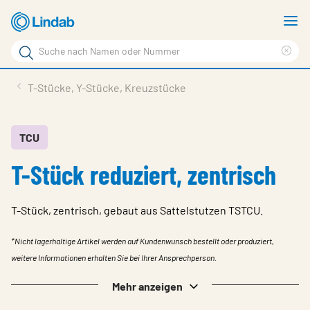
Zum
M
Hauptinhalt
a
Suchbegriff
Suc
Seite
lös
Produkte
T-Stücke, Y-Stücke, Kreuzstücke
durchsuchen
News
Im Fokus
TCU
T-Stück reduziert, zentrisch
Über Lindab
Kontakt
T-Stück, zentrisch, gebaut aus Sattelstutzen TSTCU.
Downloads
*Nicht lagerhaltige Artikel werden auf Kundenwunsch bestellt oder produziert,
Einloggen
weitere Informationen erhalten Sie bei Ihrer Ansprechperson.
Sprache wählen
Mehr anzeigen
Switzerland - German