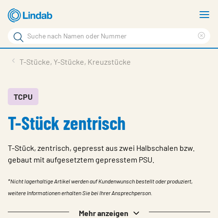
Zum
M
Hauptinhalt
a
Suchbegriff
Suc
Seite
lös
Produkte
T-Stücke, Y-Stücke, Kreuzstücke
durchsuchen
News
Im Fokus
TCPU
T-Stück zentrisch
Über Lindab
Kontakt
T-Stück, zentrisch, gepresst aus zwei Halbschalen bzw.
Downloads
gebaut mit aufgesetztem gepresstem PSU.
Einloggen
*Nicht lagerhaltige Artikel werden auf Kundenwunsch bestellt oder produziert,
weitere Informationen erhalten Sie bei Ihrer Ansprechperson.
Sprache wählen
Switzerland - German
Mehr anzeigen