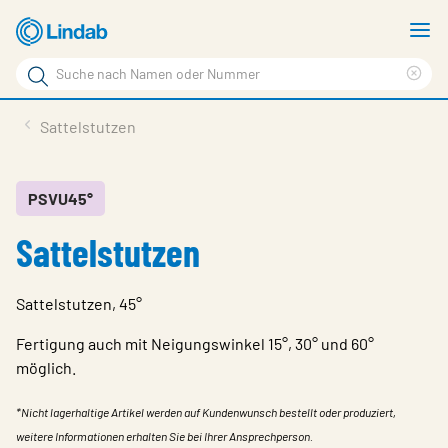
Zum
M
Hauptinhalt
a
Suchbegriff
Suc
Seite
lös
Produkte
Sattelstutzen
durchsuchen
News
Im Fokus
PSVU45°
Sattelstutzen
Über Lindab
Kontakt
Sattelstutzen, 45°
Downloads
Fertigung auch mit Neigungswinkel 15°, 30° und 60°
Einloggen
möglich.
Sprache wählen
*Nicht lagerhaltige Artikel werden auf Kundenwunsch bestellt oder produziert,
Switzerland - German
weitere Informationen erhalten Sie bei Ihrer Ansprechperson.