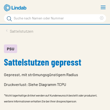
Zum
M
Hauptinhalt
a
Suchbegriff
Suc
Seite
lös
Produkte
Sattelstutzen
durchsuchen
News
Im Fokus
PSU
Sattelstutzen gepresst
Über Lindab
Kontakt
Gepresst, mit strömungsgünstigem Radius
Downloads
Druckverlust: Siehe Diagramm TCPU
Einloggen
*Nicht lagerhaltige Artikel werden auf Kundenwunsch bestellt oder produziert,
Sprache wählen
weitere Informationen erhalten Sie bei Ihrer Ansprechperson.
Switzerland - German