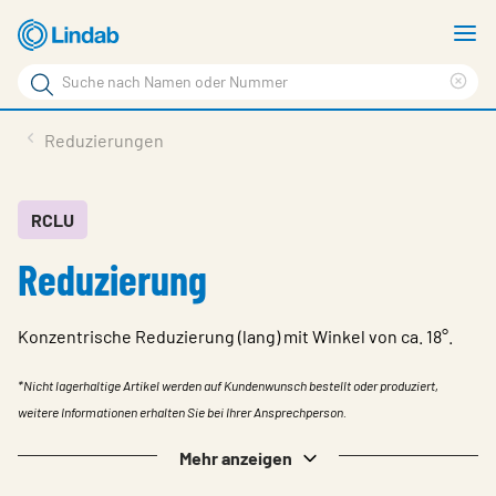
Zum
M
Hauptinhalt
a
Suchbegriff
Suc
Seite
lös
Produkte
Reduzierungen
durchsuchen
News
Im Fokus
RCLU
Reduzierung
Über Lindab
Kontakt
Konzentrische Reduzierung (lang) mit Winkel von ca. 18°.
Downloads
*Nicht lagerhaltige Artikel werden auf Kundenwunsch bestellt oder produziert,
Einloggen
weitere Informationen erhalten Sie bei Ihrer Ansprechperson.
Sprache wählen
Mehr anzeigen
Switzerland - German