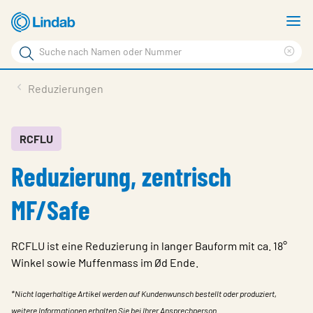
Zum
M
Hauptinhalt
a
Suchbegriff
Suc
Seite
lös
Produkte
Reduzierungen
durchsuchen
News
Im Fokus
RCFLU
Reduzierung, zentrisch
Über Lindab
Kontakt
MF/Safe
Downloads
RCFLU ist eine Reduzierung in langer Bauform mit ca. 18°
Einloggen
Winkel sowie Muffenmass im Ød Ende.
Sprache wählen
Switzerland - German
*Nicht lagerhaltige Artikel werden auf Kundenwunsch bestellt oder produziert,
weitere Informationen erhalten Sie bei Ihrer Ansprechperson.