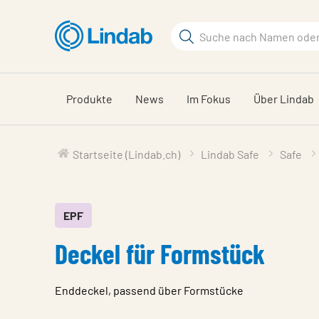
Zum
Hauptinhalt
Suchbegriff
Seite
durchsuchen
Produkte
News
Im Fokus
Über Lindab
Startseite (Lindab.ch)
Lindab Safe
Safe
EPF
Deckel für Formstück
Enddeckel, passend über Formstücke