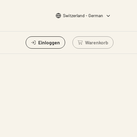
Sprache wählen
Switzerland - German
Einloggen
Warenkorb
Einloggen um Waren