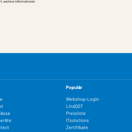
rt, weitere Informationen
Populär
fe
Webshop-Login
kt
LindQST
lässe
Preisliste
eräte
ITsolutions
otect
Zertifikate