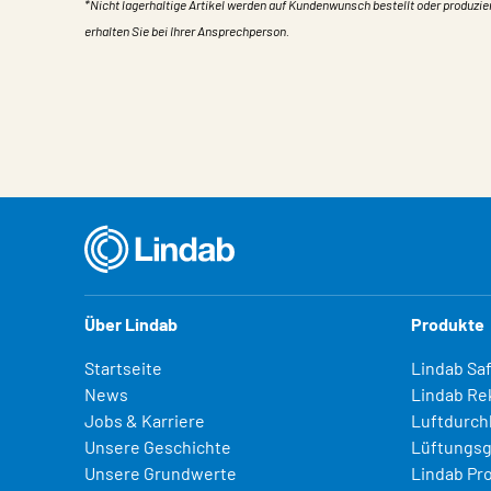
*Nicht lagerhaltige Artikel werden auf Kundenwunsch bestellt oder produzie
erhalten Sie bei Ihrer Ansprechperson.
Eigentum
Wert
Über Lindab
Produkte
Startseite
Lindab Sa
News
Lindab Re
Jobs & Karriere
Luftdurch
Unsere Geschichte
Lüftungsg
Unsere Grundwerte
Lindab Pr