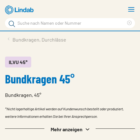
Zum
M
Hauptinhalt
a
Suchbegriff
Suc
Seite
lös
Produkte
Bundkragen, Durchlässe
durchsuchen
News
Im Fokus
ILVU 45°
Bundkragen 45°
Über Lindab
Kontakt
Bundkragen, 45°
Downloads
*Nicht lagerhaltige Artikel werden auf Kundenwunsch bestellt oder produziert,
Einloggen
weitere Informationen erhalten Sie bei Ihrer Ansprechperson.
Sprache wählen
Mehr anzeigen