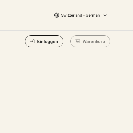
Sprache wählen
Switzerland - German
Einloggen
Warenkorb
Einloggen um Waren