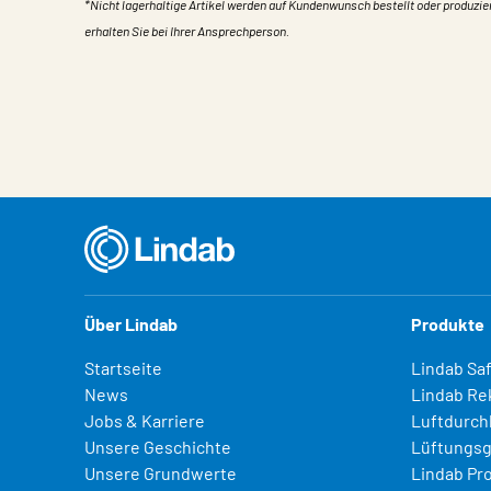
*Nicht lagerhaltige Artikel werden auf Kundenwunsch bestellt oder produzie
erhalten Sie bei Ihrer Ansprechperson.
Eigentum
Wert
Über Lindab
Produkte
Startseite
Lindab Sa
News
Lindab Re
Jobs & Karriere
Luftdurch
Unsere Geschichte
Lüftungsg
Unsere Grundwerte
Lindab Pr