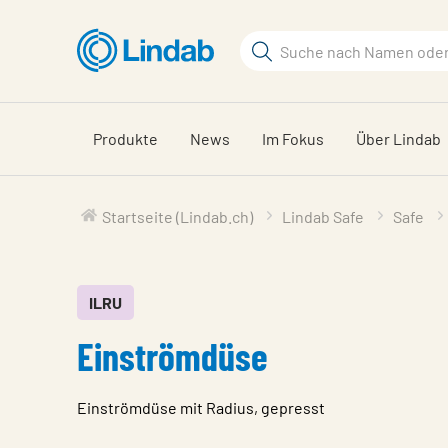
Zum
Hauptinhalt
Suchbegriff
Seite
durchsuchen
Produkte
News
Im Fokus
Über Lindab
Startseite (Lindab.ch)
Lindab Safe
Safe
ILRU
Einströmdüse
Einströmdüse mit Radius, gepresst