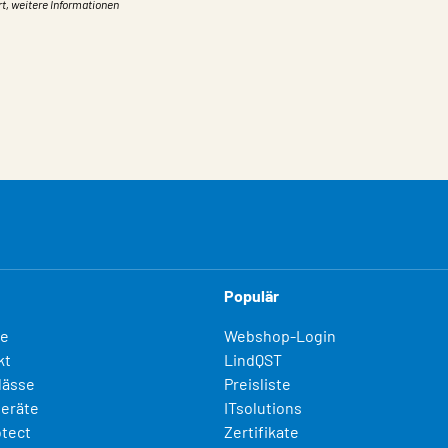
rt, weitere Informationen
Populär
fe
Webshop-Login
kt
LindQST
lässe
Preisliste
eräte
ITsolutions
otect
Zertifikate