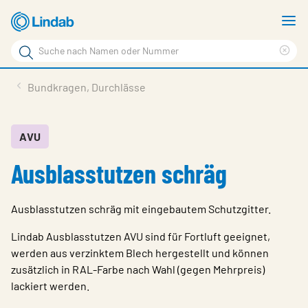
Zum
M
Hauptinhalt
a
Suchbegriff
Suc
Seite
lös
Produkte
Bundkragen, Durchlässe
durchsuchen
News
Im Fokus
AVU
Ausblasstutzen schräg
Über Lindab
Kontakt
Ausblasstutzen schräg mit eingebautem Schutzgitter.
Downloads
Lindab Ausblasstutzen AVU sind für Fortluft geeignet,
Einloggen
werden aus verzinktem Blech hergestellt und können
zusätzlich in RAL-Farbe nach Wahl (gegen Mehrpreis)
Sprache wählen
lackiert werden.
Switzerland - German