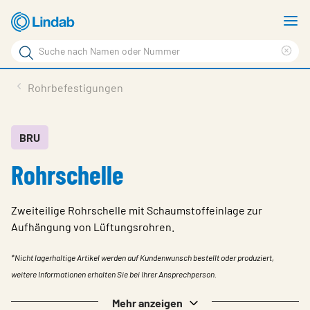
Zum
M
Hauptinhalt
a
Suchbegriff
Suc
Seite
lös
Produkte
Rohrbefestigungen
durchsuchen
News
Im Fokus
BRU
Rohrschelle
Über Lindab
Kontakt
Zweiteilige Rohrschelle mit Schaumstoffeinlage zur
Downloads
Aufhängung von Lüftungsrohren.
Einloggen
*Nicht lagerhaltige Artikel werden auf Kundenwunsch bestellt oder produziert,
weitere Informationen erhalten Sie bei Ihrer Ansprechperson.
Sprache wählen
Switzerland - German
Mehr anzeigen