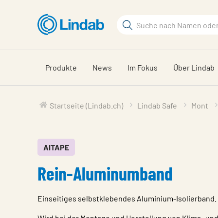
Zum
Hauptinhalt
Suchbegriff
Seite
durchsuchen
Produkte
News
Im Fokus
Über Lindab
Startseite (Lindab.ch)
Lindab Safe
Mont
AITAPE
Rein-Aluminumband
Einseitiges selbstklebendes Aluminium-Isolierband.
Wird bei der Montage und Herstellung von Klima- un