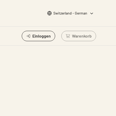
Sprache wählen
Switzerland - German
Einloggen
Warenkorb
Einloggen um Waren