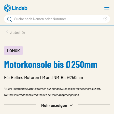
Zum
M
Hauptinhalt
a
Suchbegriff
Suc
Seite
lös
Produkte
Zubehör
durchsuchen
News
Im Fokus
LOMOK
Motorkonsole bis Ø250mm
Über Lindab
Kontakt
Für Belimo Motoren LM und NM. Bis Ø250mm
Downloads
*Nicht lagerhaltige Artikel werden auf Kundenwunsch bestellt oder produziert,
Einloggen
weitere Informationen erhalten Sie bei Ihrer Ansprechperson.
Sprache wählen
Mehr anzeigen
Switzerland - German