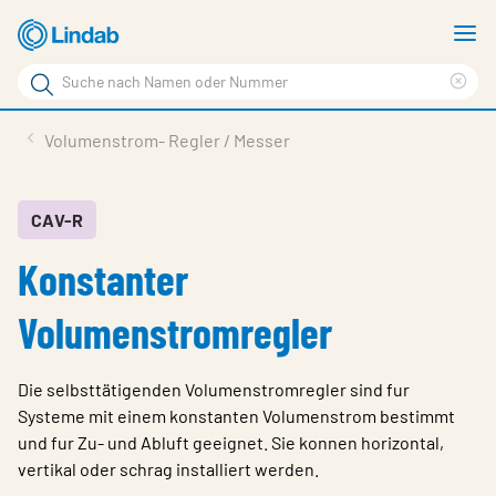
Zum
M
Hauptinhalt
a
Suchbegriff
Suc
Seite
lös
Produkte
Volumenstrom- Regler / Messer
durchsuchen
News
Im Fokus
CAV-R
Konstanter
Über Lindab
Kontakt
Volumenstromregler
Downloads
Die selbsttätigenden Volumenstromregler sind fur
Einloggen
Systeme mit einem konstanten Volumenstrom bestimmt
und fur Zu- und Abluft geeignet. Sie konnen horizontal,
Sprache wählen
vertikal oder schrag installiert werden.