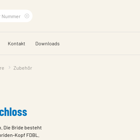
Suchbegriff
löschen
Kontakt
Downloads
re
Zubehör
chloss
n. Die Bride besteht
briden-Kopf FDBL.