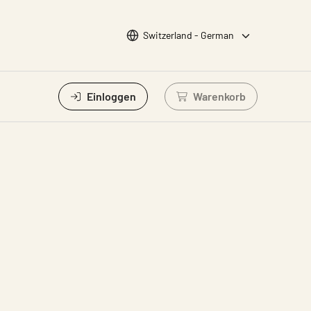
Sprache wählen
Switzerland - German
Einloggen
Warenkorb
Einloggen um Waren