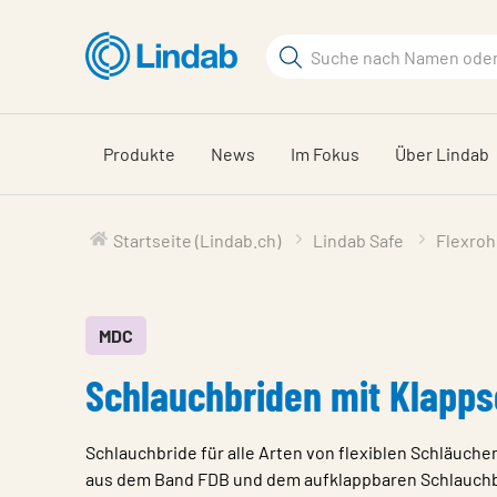
Zum
Hauptinhalt
Suchbegriff
Seite
durchsuchen
Produkte
News
Im Fokus
Über Lindab
Startseite (Lindab.ch)
Lindab Safe
Flexroh
MDC
Schlauchbriden mit Klapps
Schlauchbride für alle Arten von flexiblen Schläuche
aus dem Band FDB und dem aufklappbaren Schlauch