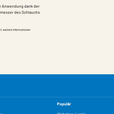
le Anwendung dank der
chmesser des Schlauchs
rt, weitere Informationen
Populär
fe
Webshop-Login