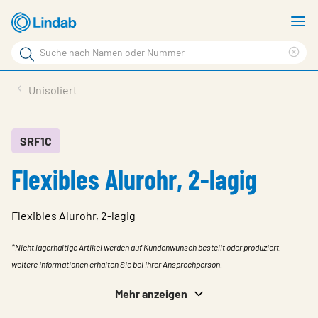
Zum
M
Hauptinhalt
a
Suchbegriff
Suc
Seite
lös
Produkte
Unisoliert
durchsuchen
News
Im Fokus
SRF1C
Flexibles Alurohr, 2-lagig
Über Lindab
Kontakt
Flexibles Alurohr, 2-lagig
Downloads
*Nicht lagerhaltige Artikel werden auf Kundenwunsch bestellt oder produziert,
Einloggen
weitere Informationen erhalten Sie bei Ihrer Ansprechperson.
Sprache wählen
Mehr anzeigen
Switzerland - German