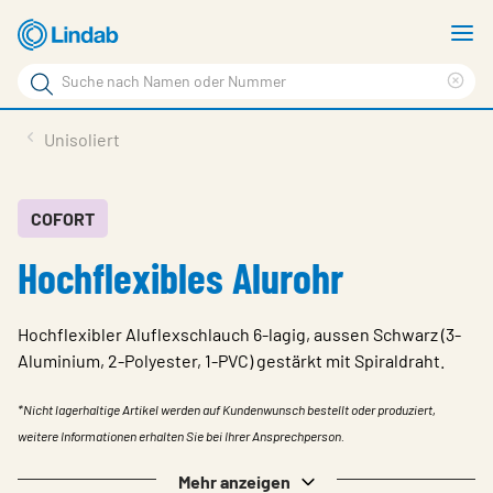
Zum
M
Hauptinhalt
a
Suchbegriff
Suc
Seite
lös
Produkte
Unisoliert
durchsuchen
News
Im Fokus
COFORT
Hochflexibles Alurohr
Über Lindab
Kontakt
Hochflexibler Aluflexschlauch 6-lagig, aussen Schwarz (3-
Downloads
Aluminium, 2-Polyester, 1-PVC) gestärkt mit Spiraldraht.
Einloggen
*Nicht lagerhaltige Artikel werden auf Kundenwunsch bestellt oder produziert,
weitere Informationen erhalten Sie bei Ihrer Ansprechperson.
Sprache wählen
Mehr anzeigen