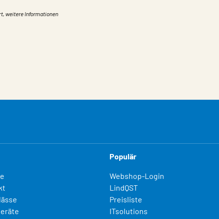
rt, weitere Informationen
Populär
fe
Webshop-Login
kt
LindQST
lässe
Preisliste
eräte
ITsolutions