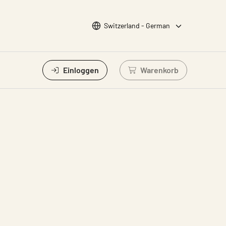
Sprache wählen
Switzerland - German
Einloggen
Warenkorb
Einloggen um Waren