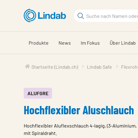
Zum
Hauptinhalt
Suchbegriff
Seite
durchsuchen
Produkte
News
Im Fokus
Über Lindab
Startseite (Lindab.ch)
Lindab Safe
Flexroh
ALUFGRE
Hochflexibler Aluschlauch
Hochflexibler Aluflexschlauch 4-lagig, (3-Aluminium, 
mit Spiraldraht.