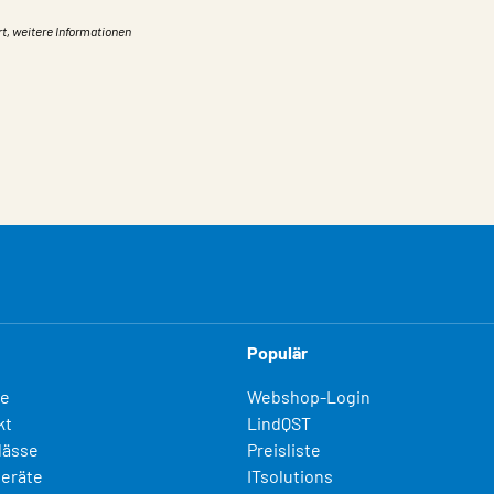
rt, weitere Informationen
Populär
fe
Webshop-Login
kt
LindQST
lässe
Preisliste
eräte
ITsolutions