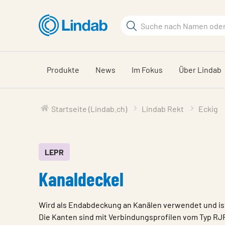
Zum
Hauptinhalt
Suchbegriff
Seite
durchsuchen
Produkte
News
Im Fokus
Über Lindab
Startseite (Lindab.ch)
Lindab Rekt
Eckig
LEPR
Kanaldeckel
Wird als Endabdeckung an Kanälen verwendet und ist 
Die Kanten sind mit Verbindungsprofilen vom Typ RJ