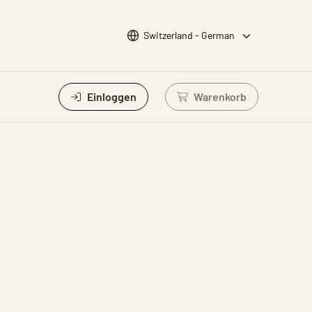
Sprache wählen
Switzerland - German
Einloggen
Warenkorb
Einloggen um Waren