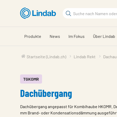
Zum
Hauptinhalt
Suchbegriff
Seite
durchsuchen
Produkte
News
Im Fokus
Über Lindab
Startseite (Lindab.ch)
Lindab Rekt
Dachaus
TGKOMR
Dachübergang
Dachübergang angepasst für Kombihaube HKOMR. Der
mm Brand- oder Kondensationsdämmung ausgeführt