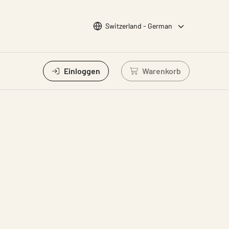
Sprache wählen
Switzerland - German
Einloggen
Warenkorb
Einloggen um Waren