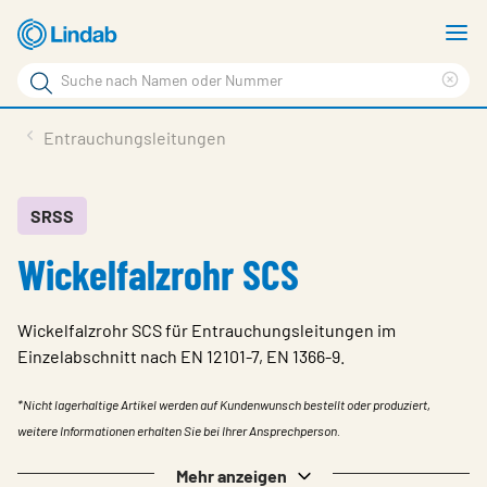
Zum
M
Hauptinhalt
a
Suchbegriff
Suc
Seite
lös
Produkte
Entrauchungsleitungen
durchsuchen
News
Im Fokus
SRSS
Wickelfalzrohr SCS
Über Lindab
Kontakt
Wickelfalzrohr SCS für Entrauchungsleitungen im
Downloads
Einzelabschnitt nach EN 12101-7, EN 1366-9.
Einloggen
*Nicht lagerhaltige Artikel werden auf Kundenwunsch bestellt oder produziert,
weitere Informationen erhalten Sie bei Ihrer Ansprechperson.
Sprache wählen
Switzerland - German
Mehr anzeigen