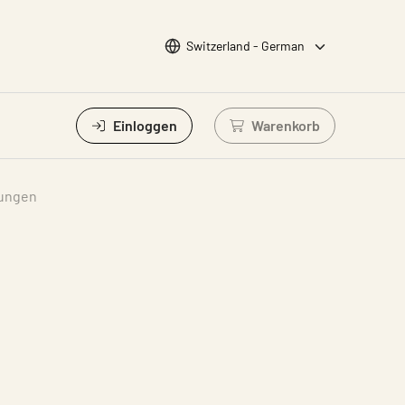
Sprache wählen
Switzerland - German
Einloggen
Warenkorb
Einloggen um Waren
tungen