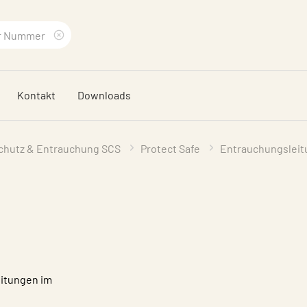
Suchbegriff
löschen
Kontakt
Downloads
schutz & Entrauchung SCS
Protect Safe
Entrauchungslei
eitungen im