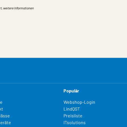
rt, weitere Informationen
Populär
fe
Webshop-Login
kt
LindQST
lässe
Preisliste
eräte
ITsolutions