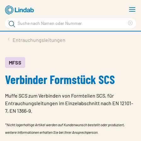
Zum
M
Hauptinhalt
a
Suchbegriff
Suc
Seite
lös
Produkte
Entrauchungsleitungen
durchsuchen
News
Im Fokus
MFSS
Verbinder Formstück SCS
Über Lindab
Kontakt
Muffe SCS zum Verbinden von Formteilen SCS, für
Downloads
Entrauchungsleitungen im Einzelabschnitt nach EN 12101-
7, EN 1366-9.
Einloggen
*Nicht lagerhaltige Artikel werden auf Kundenwunsch bestellt oder produziert,
Sprache wählen
Switzerland - German
weitere Informationen erhalten Sie bei Ihrer Ansprechperson.