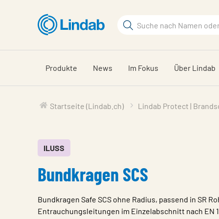
Zum
Hauptinhalt
Suchbegriff
Seite
durchsuchen
Produkte
News
Im Fokus
Über Lindab
Startseite (Lindab.ch)
Lindab Protect | Brand
ILUSS
Bundkragen SCS
Bundkragen Safe SCS ohne Radius, passend in SR Ro
Entrauchungsleitungen im Einzelabschnitt nach EN 12