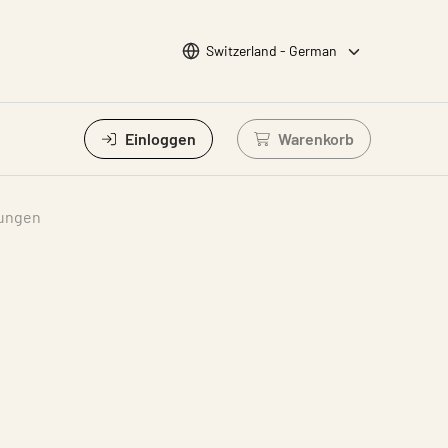
Sprache wählen
Switzerland - German
Einloggen
Warenkorb
Einloggen um Waren
tungen