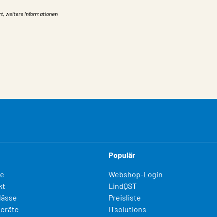
rt, weitere Informationen
Populär
fe
Webshop-Login
kt
LindQST
lässe
Preisliste
eräte
ITsolutions