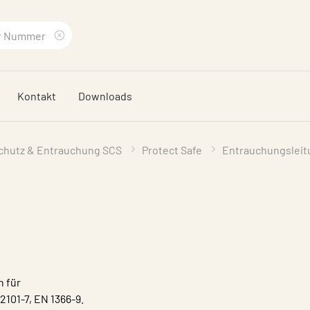
Suchbegriff
löschen
Kontakt
Downloads
schutz & Entrauchung SCS
Protect Safe
Entrauchungslei
h für
101-7, EN 1366-9.